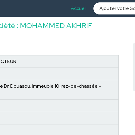
Accueil
Ajouter votre S
a société : MOHAMMED AKHRIF
UCTEUR
 Dr. Douasou, Immeuble 10, rez-de-chassée -